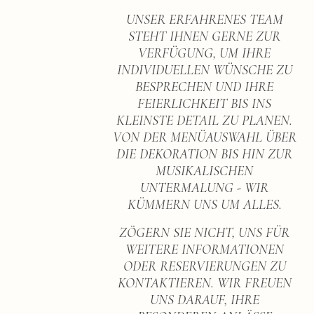
UNSER ERFAHRENES TEAM
STEHT IHNEN GERNE ZUR
VERFÜGUNG, UM IHRE
INDIVIDUELLEN WÜNSCHE ZU
BESPRECHEN UND IHRE
FEIERLICHKEIT BIS INS
KLEINSTE DETAIL ZU PLANEN.
VON DER MENÜAUSWAHL ÜBER
DIE DEKORATION BIS HIN ZUR
MUSIKALISCHEN
UNTERMALUNG - WIR
KÜMMERN UNS UM ALLES.
ZÖGERN SIE NICHT, UNS FÜR
WEITERE INFORMATIONEN
ODER RESERVIERUNGEN ZU
KONTAKTIEREN. WIR FREUEN
UNS DARAUF, IHRE