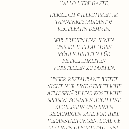
HALLO LIEBE GÄSTE,
HERZLICH WILLKOMMEN IM
TANNENRESTAURANT &
KEGELBAHN DEMMIN.
WIR FREUEN UNS, IHNEN
UNSERE VIELFÄLTIGEN
MÖGLICHKEITEN FÜR
FEIERLICHKEITEN
VORSTELLEN ZU DÜRFEN.
UNSER RESTAURANT BIETET
NICHT NUR EINE GEMÜTLICHE
ATMOSPHÄRE UND KÖSTLICHE
SPEISEN, SONDERN AUCH EINE
KEGELBAHN UND EINEN
GERÄUMIGEN SAAL FÜR IHRE
VERANSTALTUNGEN. EGAL OB
SIE EINEN GEBURTSTAG, EINE